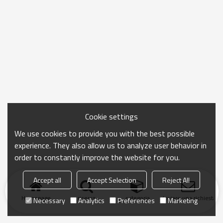
Cookie settings
We use cookies to provide you with the best possible
experience. They also allow us to analyze user behavior in
order to constantly improve the website for you.
Accept all
Accept Selection
Reject All
Homepage
ricerca
categoria
Inviare una richiesta
Necessary
Analytics
Preferences
Marketing