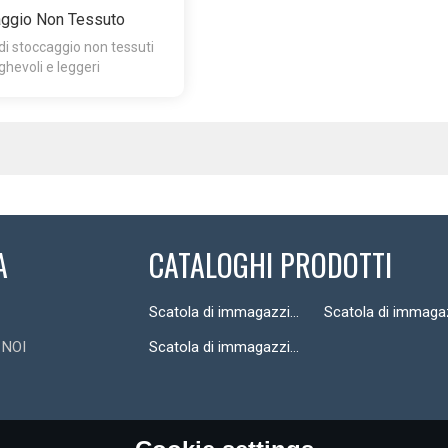
ggio Non Tessuto
di stoccaggio non tessuti
ghevoli e leggeri
A
CATALOGHI PRODOTTI
Scatola di immagazzinaggio premuta a caldo
 NOI
Scatola di immagazzinaggio non tessuto