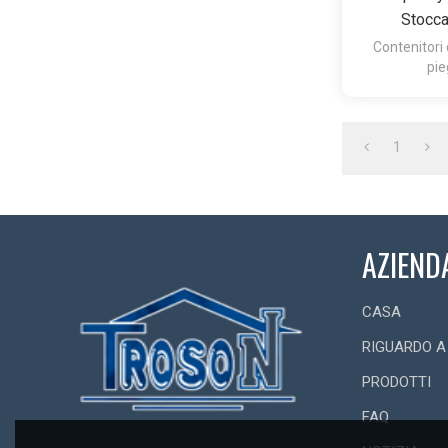
Stocca
Contenitori 
pie
1
AZIEND
CASA
RIGUARDO A
PRODOTTI
FAQ