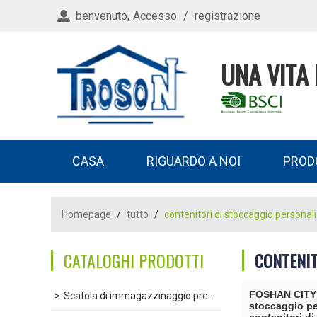
benvenuto,
Accesso
/
registrazione
UNA VITA 
CASA
RIGUARDO A NOI
PROD
Homepage
/
tutto
/
contenitori di stoccaggio personal
CATALOGHI PRODOTTI
CONTENIT
FOSHAN CITY
Scatola di immagazzinaggio premuta a caldo
stoccaggio pe