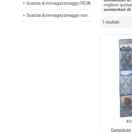
contenitori di
Scatola di immagazzinaggio PEVA
migliore quota
contenitori di
Scatola di immagazzinaggio non tessuto
1 risultati
vetrina
AGG
Simplicity