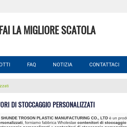
FAI LA MIGLIORE SCATOLA
OTTI
FAQ
NOTIZIA
CONTATTACI
izzati
ORI DI STOCCAGGIO PERSONALIZZATI
 SHUNDE TROSON PLASTIC MANUFACTURING CO., LTD
è un produ
rsonalizzati
, forniamo fabbrica Wholeslae
contenitori di stoccaggio