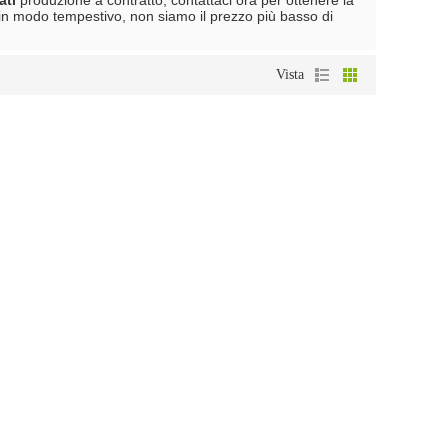
ati
produzione a contratto, contattaci ora per ottenere la
in modo tempestivo, non siamo il prezzo più basso di
Vista