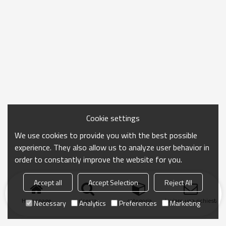
Cookie settings
We use cookies to provide you with the best possible
experience. They also allow us to analyze user behavior in
order to constantly improve the website for you.
Accept all
Accept Selection
Reject All
Homepage
ricerca
categoria
Inviare una richiesta
Necessary
Analytics
Preferences
Marketing