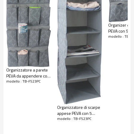
Organizer da
PEVA con 9 ta
modello : TB-F
Organizzatore a parete
PEVA da appendere con
modello : TB-F523PC
16 tasche
Organizzatore di scarpe
appese PEVA con 5
modello : TB-F523PC
scomparti