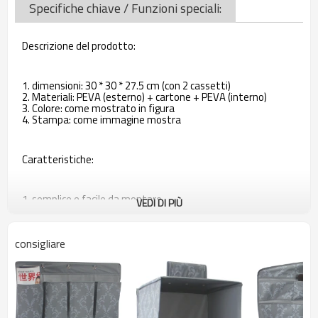
Specifiche chiave / Funzioni speciali:
Descrizione del prodotto:
1. dimensioni: 30 * 30 * 27.5 cm (con 2 cassetti)
2. Materiali: PEVA (esterno) + cartone + PEVA (interno)
3. Colore: come mostrato in figura
4. Stampa: come immagine mostra
Caratteristiche:
1. semplice e facile da montare
VEDI DI PIÙ
2. Lo spazio buono include abbigliamento, ripiegamento
pieghevole quando non in uso
3. Puoi mettere le necessità quotidiane, che rendono le tue
consigliare
cose organizzate
4. Con 2 cassetti dall'alto verso il basso. Tutti i cassetti
possono essere piegati.
5. Con 2 contenitori, ognuno ha una maniglia.
6. Con 1 cerniera sul retro, quando non in uso, basta aprire la
cerniera, il telaio sarà piegato.