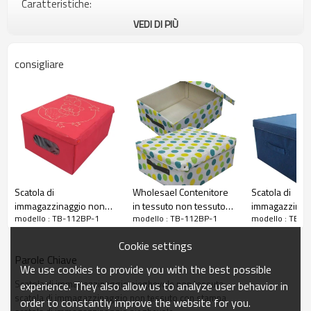
Caratteristiche:
VEDI DI PIÙ
1. semplice e facile da montare
2. Spazio buono compresi gli indumenti, ripiegamento
consigliare
pieghevole quando non in uso
3. Puoi mettere le necessità quotidiane in esso, che rendono
le tue cose regolarmente
4. Con labbro e maniglia nella parte anteriore
5. Con un cartone sul fondo, quando non in uso, può essere
rimosso, quindi la scatola può essere piegata.
Scatola di
Wholesael Contenitore
Scatola di
immagazzinaggio non
in tessuto non tessuto
immagazzinag
modello : TB-112BP-1
modello : TB-112BP-1
modello : TB-1
tessuta con scatola
stampato a caldo
tessuta multic
stampata a caldo di
rettangolo
Cookie settings
design personalizzato
Parole Chiave
We use cookies to provide you with the best possible
Scatola di immagazzinaggio pieghevole non tessuta
experience. They also allow us to analyze user behavior in
scatola di immagazzinaggio non tessuto con stampa
order to constantly improve the website for you.